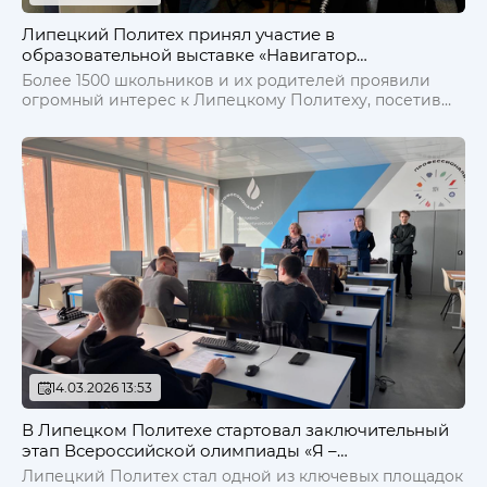
Липецкий Политех принял участие в
образовательной выставке «Навигатор
поступления
Более 1500 школьников и их родителей проявили
огромный интерес к Липецкому Политеху, посетив
наш стенд на образовательной выставке «Навигатор
поступления»!
14.03.2026 13:53
В Липецком Политехе стартовал заключительный
этап Всероссийской олимпиады «Я –
профессионал» по теплоэнергетике
Липецкий Политех стал одной из ключевых площадок