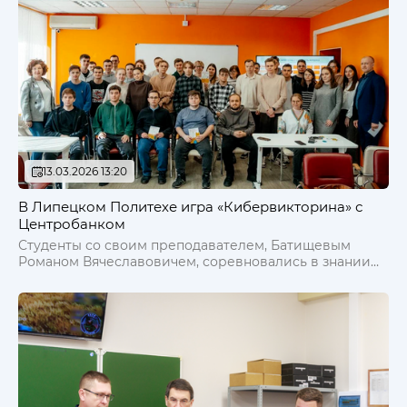
13.03.2026 13:20
В Липецком Политехе игра «Кибервикторина» с
Центробанком
Студенты со своим преподавателем, Батищевым
Романом Вячеславовичем, соревновались в знании
современных схем мошенничества и правил
кибербезопасности, проверяя реакцию и смекалку в
различных сценариях.