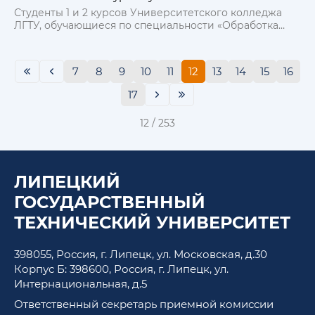
Студенты 1 и 2 курсов Университетского колледжа
ЛГТУ, обучающиеся по специальности «Обработка
металлов давлением», стали гостями
производственной площадки компании «Bekaert» —
мирового лидера в производстве стальной
7
8
9
10
11
12
13
14
15
16
проволоки.
17
12 / 253
ЛИПЕЦКИЙ
ГОСУДАРСТВЕННЫЙ
ТЕХНИЧЕСКИЙ УНИВЕРСИТЕТ
398055, Россия, г. Липецк, ул. Московская, д.30
Корпус Б: 398600, Россия, г. Липецк, ул.
Интернациональная, д.5
Ответственный секретарь приемной комиссии