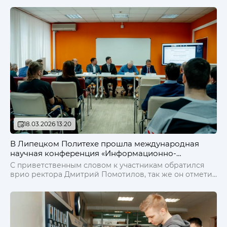
18.03.2026 13:20
В Липецком Политехе прошла международная
научная конференция «Информационно-
коммуникационные и интеллектуальные
С приветственным словом к участникам обратился
технологии на транспорте», посвященная 70-летию
врио ректора Дмитрий Помотилов, так же он отметил
ЛГТУ
важность рассматриваемых вопросов и пожелал
успеха всем выступающим.