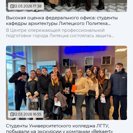
12.03.2026 17:38
Высокая оценка федерального офиса: студенты
кафедры архитектуры Липецкого Политеха
защитили проекты «Школы мечты» для детского
В Центре опережающей профессиональной
сада №48 и гимназии №19
подготовки города Липецка состоялась защита
студенческих работ третьего сезона федерального
проекта «Школа мечты». Будущие архитекторы-
проектировщики представили концепции
модернизации образовательных пространств для
детского сада №48 и гимназии №19. Проекты
получили высокую оценку не только региональных
экспертов, но и федерального проектного офиса.
12.03.2026 16:55
Студенты Университетского колледжа ЛГТУ,
побывали на экскурсии у компании «Bekaert»