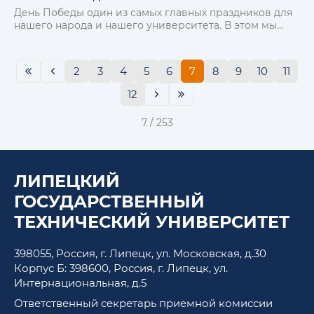
День Победы один из самых главных праздников для
нашего народа и нашего университета. В этом мы
едины - и студенты, и преподаватели и весь
коллектив ЛГТУ. Мы храним эту память и передаём её
из поколения в поколение.
2
3
4
5
6
7
8
9
10
11
12
7 / 253
ЛИПЕЦКИЙ
ГОСУДАРСТВЕННЫЙ
ТЕХНИЧЕСКИЙ УНИВЕРСИТЕТ
398055, Россия, г. Липецк, ул. Московская, д.30
Корпус Б: 398600, Россия, г. Липецк, ул.
Интернациональная, д.5
Ответственный секретарь приемной комиссии