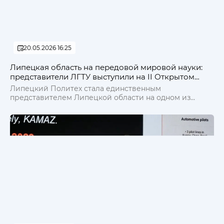
20.05.2026 16:25
Липецкая область на передовой мировой науки:
представители ЛГТУ выступили на II Открытом
диалоге в Национальном центре «Россия»
Липецкий Политех стала единственным
представителем Липецкой области на одном из
наиболее престижных международных
интеллектуальных форумов страны — II Открытом
диалоге «Будущее мира. Новая платформа
глобального роста», прошедшем в Национальном
центре «Россия» в Москве.