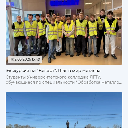
12.05.2026 15:49
Экскурсия на “Бекарт”: Шаг в мир металла
Студенты Университетского колледжа ЛГТУ,
обучающиеся по специальности “Обработка металлов
давлением”, получили уникальную возможность
приоткрыть завесу тайны над одним из ключевых
этапов современного производства.