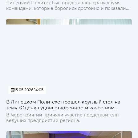
годовщины Победы на призы Издательского дома
Липецкий Политех был представлен сразу двумя
«Липецкая газета»
командами, которые боролись достойно и показали
высокий уровень подготовки и заняли 2 и 3 место в
общем зачете
15.05.2026 14:05
В Липецком Политехе прошел круглый стол на
тему «Оценка удовлетворенности качеством
образовательного процесса»
В мероприятии приняли участие представители
ведущих предприятий региона.