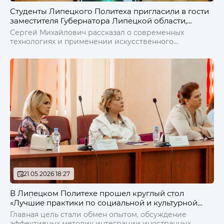
Студенты Липецкого Политеха пригласили в гости
заместителя Губернатора Липецкой области,
председателя попечительского совета ЛГТУ,
Сергей Михайлович рассказал о современных
Сергея Михайловича Курбатова
технологиях и применении искусственного
интеллекта в жизни и учебе. Поделился своим
видением перспектив трудоустройства для
выпускников, рассказал о госслужбе, а также ответил
на вопросы студентов.
21.05.2026 18:27
В Липецком Политехе прошел круглый стол
«Лучшие практики по социальной и культурной
адаптации иностранных студентов»
Главная цель стали обмен опытом, обсуждение
эффективных методик интеграции иностранных