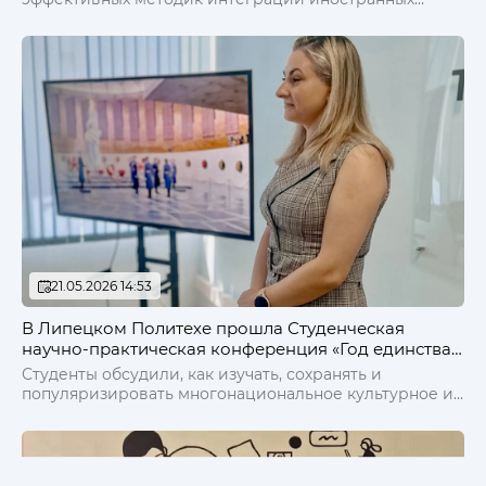
граждан в образовательную и социокультурную
среду российских вузов, а также укрепление
международного сотрудничества в сфере
образования.
21.05.2026 14:53
В Липецком Политехе прошла Студенческая
научно-практическая конференция «Год единства
народов России»
Студенты обсудили, как изучать, сохранять и
популяризировать многонациональное культурное и
историческое наследие России, а также роль русской
культуры и языка в укреплении единства страны.