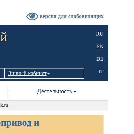
версия для слабовидящих
ый
RU
EN
DE
IT
Личный кабинет
Деятельность
sk.ru
привод и