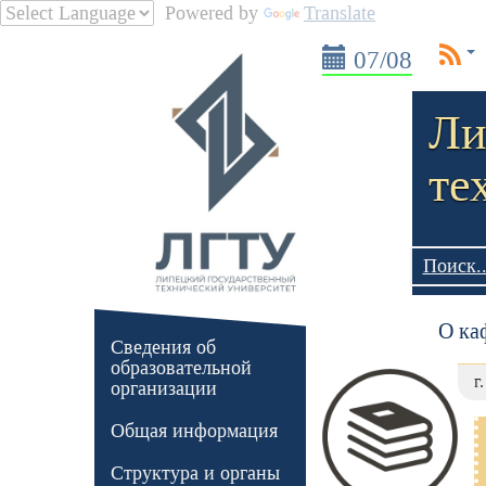
Powered by
Translate
07/08
Ли
те
Поиск..
О ка
Сведения об
образовательной
г
организации
Общая информация
Структура и органы