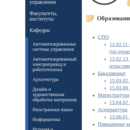
управления
Факультеты,
Образовани
институты
Кафедры
СПО
Автоматизированные
13.02.11
системы управления
(по отра
13.02.13
Автоматизированный
электропривод и
отраслям
робототехника
Бакалавриат
Архитектура
13.03.02
15.03.06
Дизайн и
художественная
Магистратура
обработка материалов
13.04.02
Аспирантура
Иностранные языки
13.06.01
Информатика
Повышение к
История и